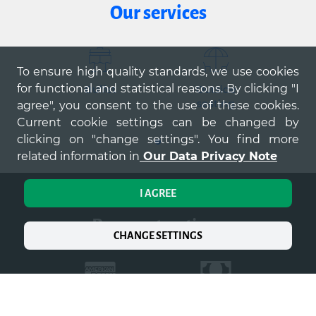
Our services
To ensure high quality standards, we use cookies
for functional and statistical reasons. By clicking "I
Buffet
Outside
Sel
seating
agree", you consent to the use of these cookies.
Current cookie settings can be changed by
clicking on "change settings". You find more
related information in
Our Data Privacy Note
I AGREE
payment options
CHANGE SETTINGS
AMEX
Cash
Co
p